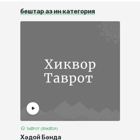
бештар аз ин категория
ТАВ̌РОТ (Х̌ИКВ̌ОР)
Хәдой Бәнда