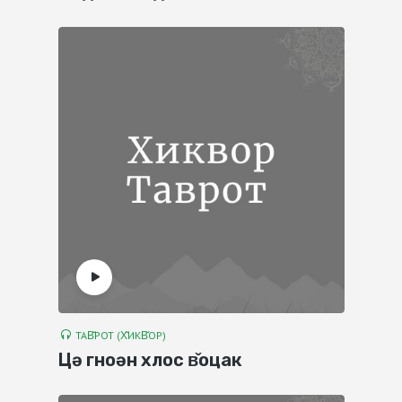
ТАВ̌РОТ (Х̌ИКВ̌ОР)
Цә гноән хлос в̌оцак