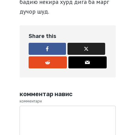
бадию некира хурд дига ба марг
дучор шуд.
Share this
комментар навис
комментари