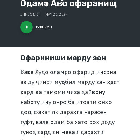
Одамәт Ав̌о офаранищ
ЭПИЗОД 3
MAY 23, 2024
ГУШ КУН
Офариниши марду зан
Вақте Худо оламро офарид инсона
аз ду ҷинси муқобил марду зан ҳаст
кард ва тамоми чиза ҳайвону
наботу ину онро ба итоати онҳо
дод, факат як дарахта нарасен
гуфт, вале одам ба хато роҳ доду
гуноҳ кард ки меваи дарахти