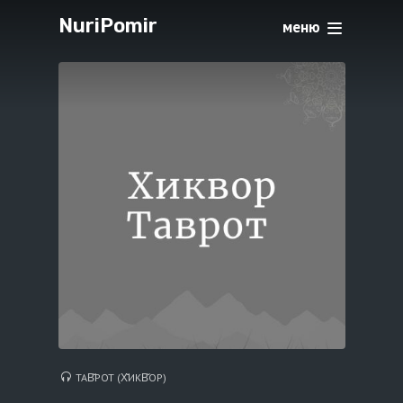
NuriPomir
меню
ТАВ̌РОТ (Х̌ИКВ̌ОР)