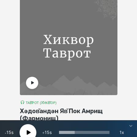
ТАВ̌РОТ (Х̌ИКВ̌ОР)
Хәдов̌андән Яв̌ Пок Амрищ
(Фармонищ)
15
15
1x