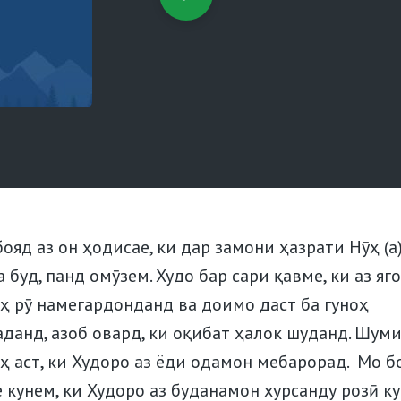
ояд аз он ҳодисае, ки дар замони ҳазрати Нӯҳ (а
 буд, панд омӯзем. Худо бар сари қавме, ки аз яг
оҳ рӯ намегардонданд ва доимо даст ба гуноҳ
аданд, азоб овард, ки оқибат ҳалок шуданд. Шум
ҳ аст, ки Худоро аз ёди одамон мебарорад. Мо б
 кунем, ки Худоро аз буданамон хурсанду розӣ ку