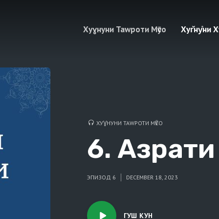
Хуɣнуни Таwроти Мӯсо
Хуг̌ну̊ни
ХУƔНУНИ ТАWРОТИ МӮСО
6. Азрати 
ЭПИЗОД 6
DECEMBER 18, 2023
ГУШ КУН