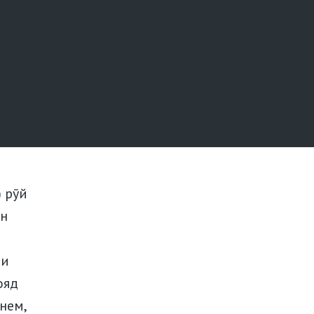
) рӯй
он
ии
ояд
нем,