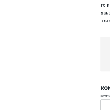
то к
даъ
ази
ко
комме