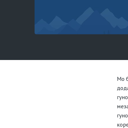
Мо б
дода
гун
мез
гуно
коре