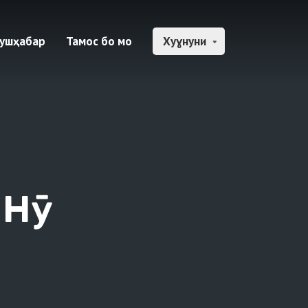
 Хушҳабар
Тамос бо мо
Хуɣнуни
Нӯ