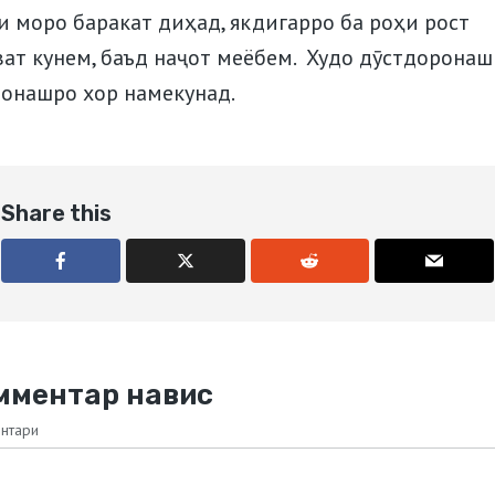
и моро баракат диҳад, якдигарро ба роҳи рост
ват кунем, баъд наҷот меёбем. Худо дӯстдоронаш
зонашро хор намекунад.
Share this
мментар навис
нтари