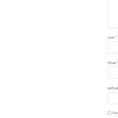
ном
*
Email
вебса
Sav