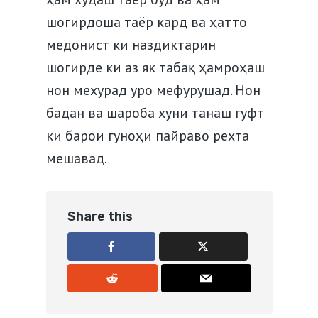
шогирдоша таёр кард ва ҳатто
медонист ки наздиктарин
шогирде ки аз як табақ ҳамроҳаш
нон мехурад уро мефурушад. Нон
бадан ва шароба хуни танаш гуфт
ки барои гуноҳи пайраво рехта
мешавад.
Share this