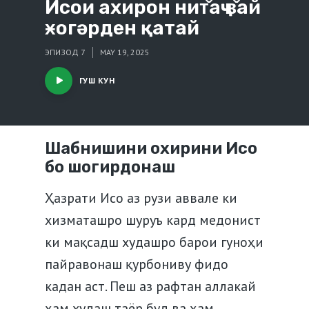
Исои ахирон нит̌аҷ в̌ай
ӿогәрден қатай
ЭПИЗОД 7
MAY 19, 2025
ГУШ КУН
Шабнишини охирини Исо
бо шогирдонаш
Ҳазрати Исо аз рузи аввале ки
хизматашро шуруъ кард медонист
ки мақсадш худашро барои гуноҳи
пайравонаш қурбониву фидо
кадан аст. Пеш аз рафтан аллакай
ҳам худаш таёр буд ва ҳам