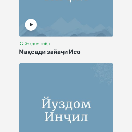
ЙУЗДОМ ИНҶИЛ
Мақсади зайаҷи Исо