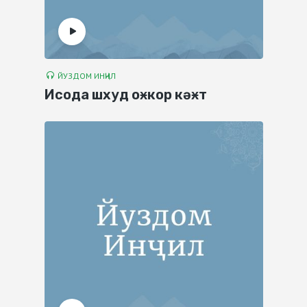
ЙУЗДОМ ИНҶИЛ
Исода шхуд оӿкор кәӿт