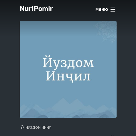
NuriPomir
меню
ЙУЗДОМ ИНҶИЛ