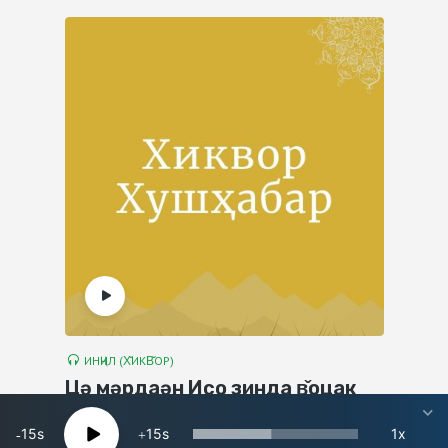
ИНҶИЛ (Х̌ИКВ̌ОР)
Цә мәрдаән Исо зинда в̌оцак
15
15
1x