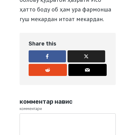
ҳатто боду об ҳам ура фармонша
гуш мекардан итоат мекардан.
Share this
комментар навис
комментари