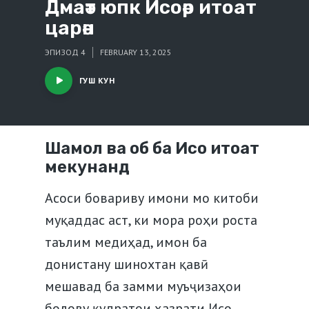
Дмаәт юпк Исоәр итоат
царән
ЭПИЗОД 4
FEBRUARY 13, 2025
ГУШ КУН
Шамол ва об ба Исо итоат
мекунанд
Асоси бовариву имони мо китоби
муқаддас аст, ки мора роҳи роста
таълим медиҳад, имон ба
донистану шинохтан қавӣ
мешавад ба замми муъҷизаҳои
болову қудратои ҳазрати Исо