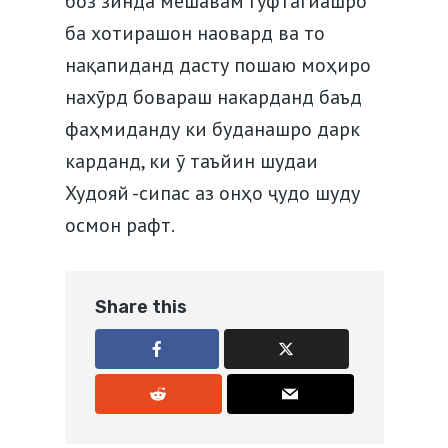
боз зинда мешавам гуфтагиашро
ба хотирашон наовард ва то
нақапиданд дасту пошаю моҳиро
нахӯрд бовараш накарданд баъд
фаҳмиданду ки буданашро дарк
карданд, ки ӯ таъйин шудаи
Худояй -сипас аз онҳо ҷудо шуду
осмон рафт.
Share this