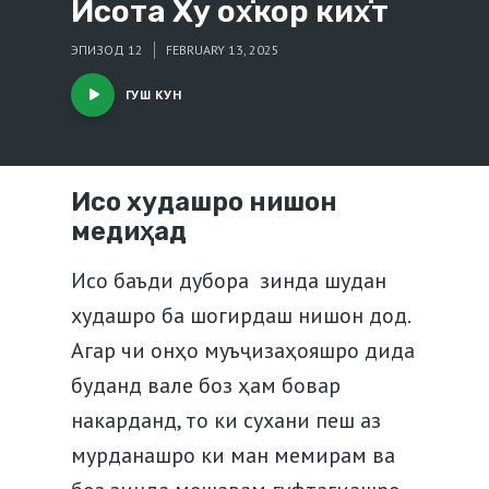
Исота Ху ох̇кор ких̇т
ЭПИЗОД 12
FEBRUARY 13, 2025
ГУШ КУН
Исо худашро нишон
медиҳад
Исо баъди дубора зинда шудан
худашро ба шогирдаш нишон дод.
Агар чи онҳо муъҷизаҳояшро дида
буданд вале боз ҳам бовар
накарданд, то ки сухани пеш аз
мурданашро ки ман мемирам ва