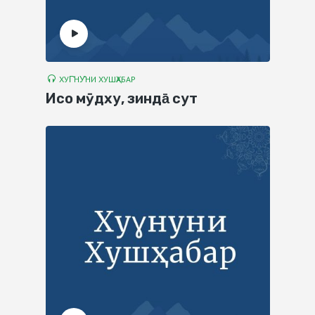
ХУГ̌НУ̊НИ ХУШҲАБАР
Исо мӯдху, зинда̄ сут