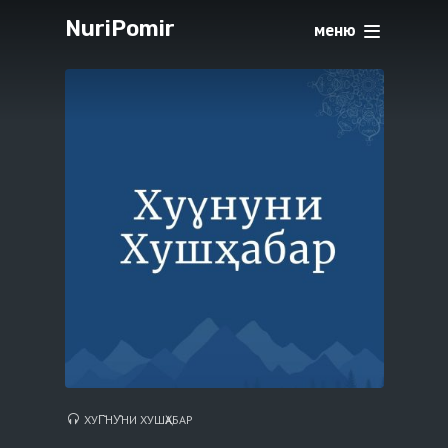
NuriPomir
меню
ХУГ̌НУ̊НИ ХУШҲАБАР