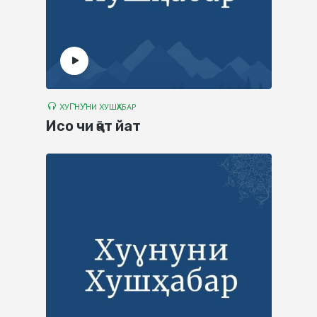
ХУГ̌НУ̊НИ ХУШҲАБАР
Исо чи ҷа̄т йат