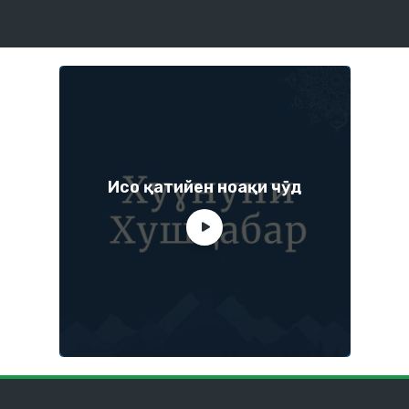
Исо қатийен ноақи чӯд