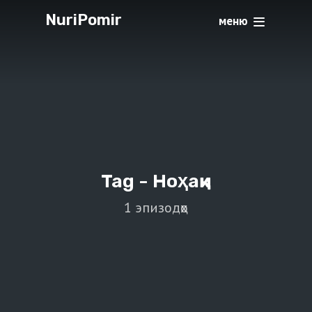
NuriPomir
меню
Tag -
Ноҳақи
1 эпизодҳо